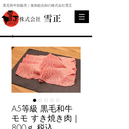
黒毛和牛卸販売｜食肉総合卸の株式会社雪正
雪正
​株式会社
A5等級 黒毛和牛
モモ すき焼き肉｜
800ｇ 税込