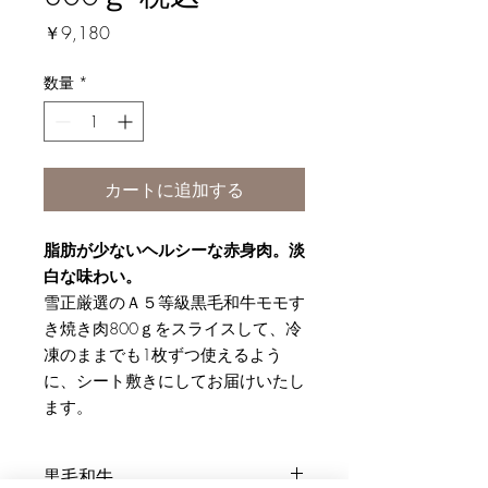
価
￥9,180
格
数量
*
カートに追加する
脂肪が少ないヘルシーな赤身肉。淡
白な味わい。
雪正厳選のＡ５等級黒毛和牛モモす
き焼き肉800ｇをスライスして、
冷
凍のままでも1枚ずつ使えるよう
に、シート敷きにしてお届けいたし
ます。
黒毛和牛