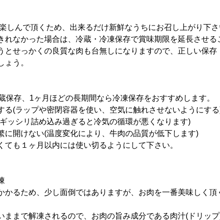
を楽しんで頂くため、出来るだけ新鮮なうちにお召し上がり下さ
きれなかった場合は、冷蔵・冷凍保存で賞味期限を延長させる
うとせっかくの良質な肉も台無しになりますので、正しい保存
しょう。
冷蔵保存、1ヶ月ほどの長期間なら冷凍保存をおすすめします。
する(ラップや密閉容器を使い、空気に触れさせないようにする
(ギッシリ詰め込み過ぎると冷気の循環が悪くなります)
繁に開けない(温度変化により、牛肉の品質が低下します)
くても１ヶ月以内には使い切るようにして下さい。
凍
かかるため、少し面倒ではありますが、お肉を一番美味しく頂
いままで解凍されるので、お肉の旨み成分である肉汁(ドリップ